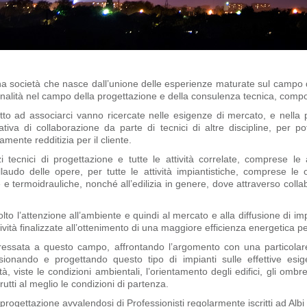
a società che nasce dall’unione delle esperienze maturate sul campo d
onalità nel campo della progettazione e della consulenza tecnica, compo
to ad associarci vanno ricercate nelle esigenze di mercato, e nella po
ativa di collaborazione da parte di tecnici di altre discipline, per 
mente redditizia per il cliente.
 tecnici di progettazione e tutte le attività correlate, comprese le a
laudo delle opere, per tutte le attività impiantistiche, comprese le ope
 e termoidrauliche, nonché all’edilizia in genere, dove attraverso collab
lto l’attenzione all’ambiente e quindi al mercato e alla diffusione di imp
tività finalizzate all’ottenimento di una maggiore efficienza energetica per
eressata a questo campo, affrontando l’argomento con una particolare
nsionando e progettando questo tipo di impianti sulle effettive es
, viste le condizioni ambientali, l’orientamento degli edifici, gli ombr
tti al meglio le condizioni di partenza.
i progettazione avvalendosi di Professionisti regolarmente iscritti ad Albi