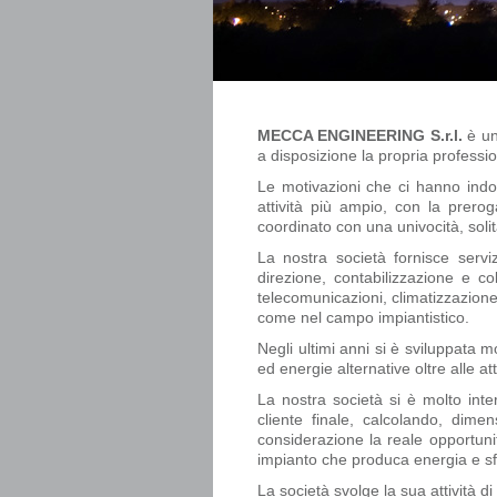
MECCA ENGINEERING S.r.l.
è un
a disposizione la propria professi
Le motivazioni che ci hanno indot
attività più ampio, con la prerog
coordinato con una univocità, solita
La nostra società fornisce servizi
direzione, contabilizzazione e col
telecomunicazioni, climatizzazione
come nel campo impiantistico.
Negli ultimi anni si è sviluppata mo
ed energie alternative oltre alle at
La nostra società si è molto int
cliente finale, calcolando, dime
considerazione la reale opportunità
impianto che produca energia e sfru
La società svolge la sua attività d